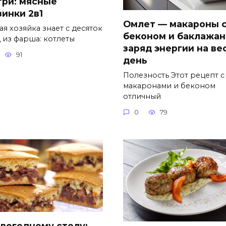
три: мясные
зинки 2в1
Омлет — макароны 
я хозяйка знает с десяток
беконом и баклажан
 из фарша: котлеты
заряд энергии на ве
91
день
Полезность Этот рецепт с
макаронами и беконом
отличный
0
79
овогоднему столу: