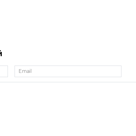
й
Email
*