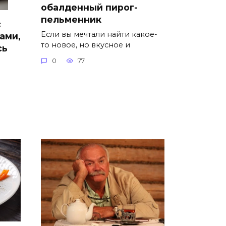
обалденный пирог-
пельменник
с
Если вы мечтали найти какое-
ами,
то новое, но вкусное и
сь
0
77