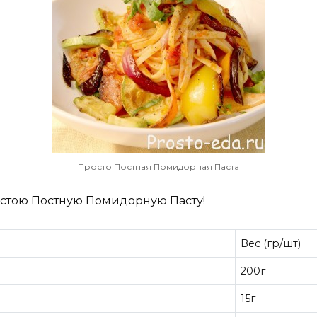
Просто Постная Помидорная Паста
остою Постную Помидорную Пасту!
Bec (гр/шт)
200г
15г