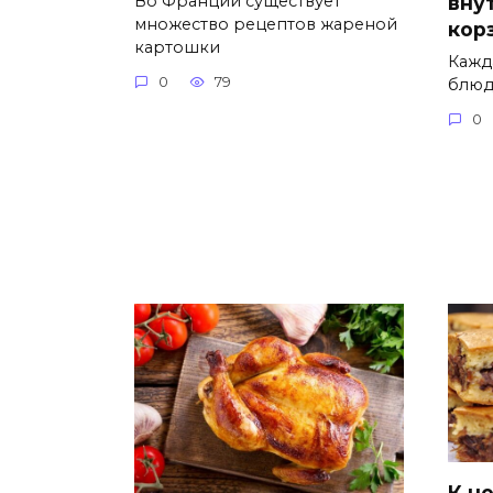
Во Франции существует
вну
множество рецептов жареной
кор
картошки
Кажда
0
79
блюд
0
К н