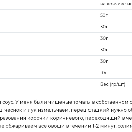
на кончике н
50г
30г
30г
30г
30г
10г
Bec (гр/шт)
соус. У меня были чищеные томаты в собственном со
, чеснок и лук измельчаем, перец сладкий нужно о
разования корочки коричневого, переходящий в чер
е обжариваем все овощи в течении 1-2 минут, солим,