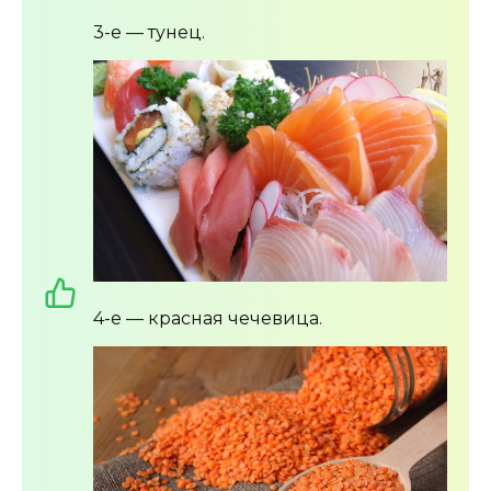
3-е — тунец.
4-е — красная чечевица.